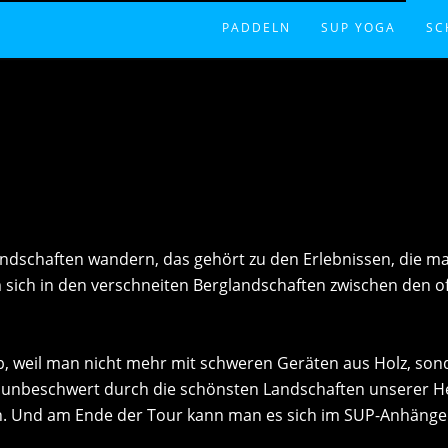
PADDELN
SUP YOGA
SC
INFORMATIONEN
INFORMATIONEN
IN
KURSE
OUTDOOR IN HE
TO
SPECIALS
FI
TOUREN
VE
schaften wandern, das gehört zu den Erlebnissen, die man 
sich in den verschneiten Berglandschaften zwischen den of
FIRMEN- UND SONST. EVENTS
SUP-VERLEIH
alb, weil man nicht mehr mit schweren Geräten aus Holz, s
nd unbeschwert durch die schönsten Landschaften unserer 
. Und am Ende der Tour kann man es sich im SUP-Anhänger,