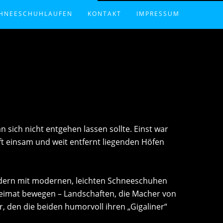
HNEESCHUHLAUFEN
KONTAKT
IMPRESSUM
FORMATIONEN
DATENSCHUTZ
GNE
UREN UND TERMINE
RMENEVENTS
RLEIH UND VERKAUF
sich nicht entgehen lassen sollte. Einst war
t einsam und weit entfernt liegenden Höfen
ondern mit modernen, leichten Schneeschuhen
Heimat bewegen – Landschaften, die Macher von
 den die beiden humorvoll ihren „Gigaliner“